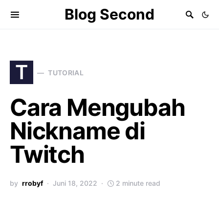
Blog Second
T
TUTORIAL
Cara Mengubah
Nickname di
Twitch
by
rrobyf
Juni 18, 2022
2 minute read