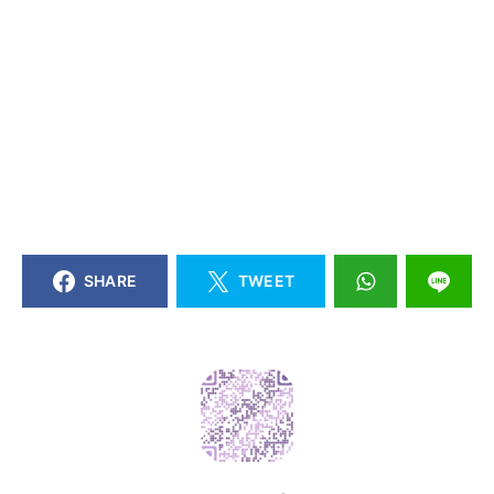
SHARE
TWEET