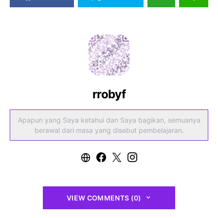
rrobyf
Apapun yang Saya ketahui dan Saya bagikan, semuanya
berawal dari masa yang disebut pembelajaran.
VIEW COMMENTS (0)