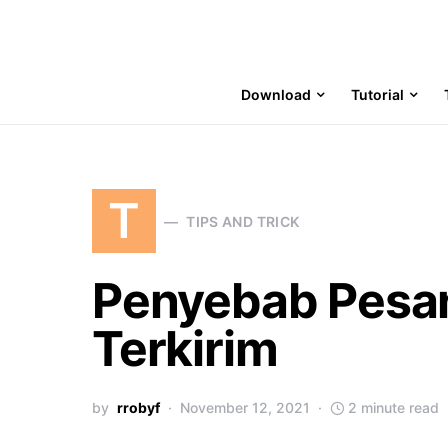
Download
Tutorial
T
TIPS AND TRICK
Penyebab Pesan
Terkirim
by
rrobyf
November 12, 2021
2 minute read