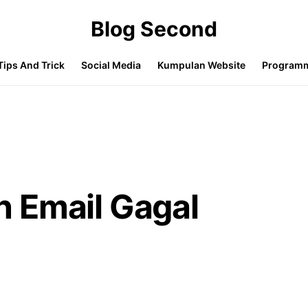
Blog Second
Tips And Trick
Social Media
Kumpulan Website
Program
 Email Gagal