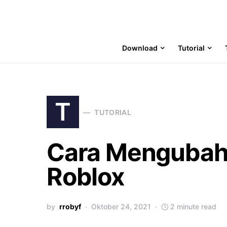
Download
Tutorial
T
TUTORIAL
Cara Mengubah
Roblox
by
rrobyf
Oktober 24, 2021
2 minute read