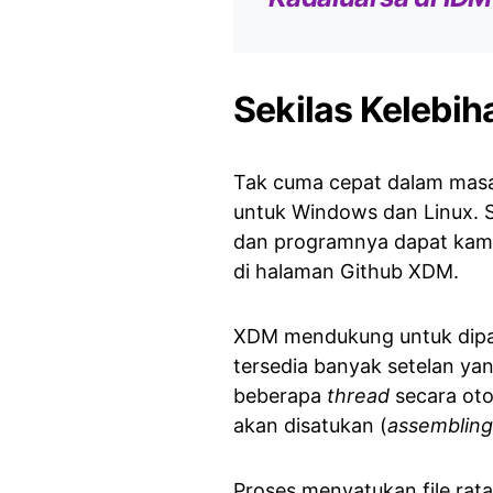
Sekilas Kelebi
Tak cuma cepat dalam masa
untuk Windows dan Linux. 
dan programnya dapat ka
di halaman Github XDM.
XDM mendukung untuk dipas
tersedia banyak setelan yan
beberapa
thread
secara otom
akan disatukan (
assembling
Proses menyatukan file ra