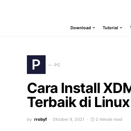
Download
Tutorial
P
PC
Cara Install XD
Terbaik di Linux
by
rrobyf
Oktober 9, 2021
2 minute read