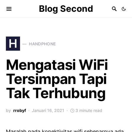
Blog Second
H
HANDPHONE
Mengatasi WiFi
Tersimpan Tapi
Tak Terhubung
by
rrobyf
Januari 16, 2021
3 minute read
Masalah pada konektivitas wifi sebenarnya ada