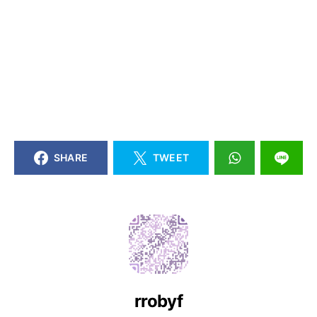
SHARE
TWEET
rrobyf