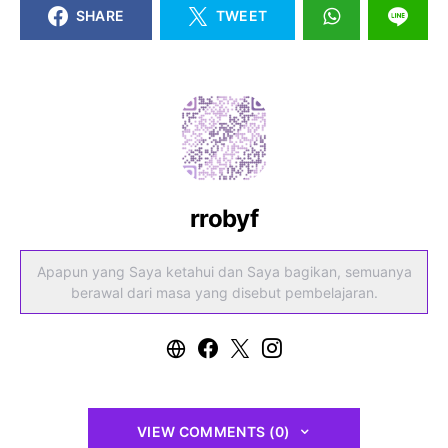
SHARE
TWEET
rrobyf
Apapun yang Saya ketahui dan Saya bagikan, semuanya
berawal dari masa yang disebut pembelajaran.
VIEW COMMENTS (0)