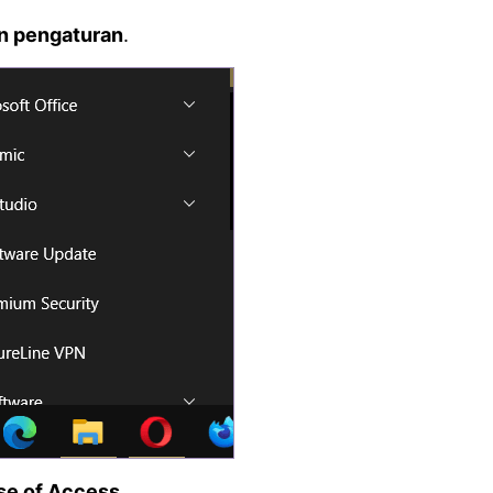
n pengaturan
.
se of Access
.