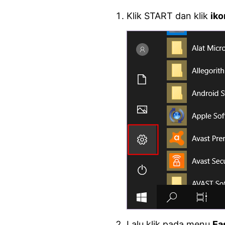
Klik START dan klik
iko
Lalu klik pada menu
Ea