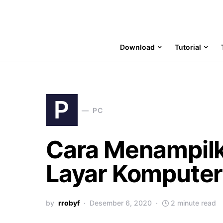
Download
Tutorial
P
PC
Cara Menampil
Layar Kompute
by
rrobyf
Desember 6, 2020
2 minute read