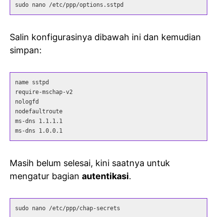
sudo nano /etc/ppp/options.sstpd
Salin konfigurasinya dibawah ini dan kemudian
simpan:
name sstpd

require-mschap-v2

nologfd

nodefaultroute

ms-dns 1.1.1.1

ms-dns 1.0.0.1
Masih belum selesai, kini saatnya untuk
mengatur bagian
autentikasi
.
sudo nano /etc/ppp/chap-secrets