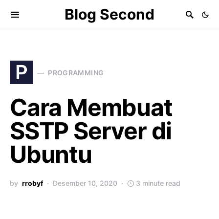
Blog Second
P
PROGRAMMING
Cara Membuat
SSTP Server di
Ubuntu
by
rrobyf
Desember 10, 2020
3 minute read