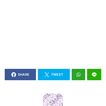
SHARE
TWEET