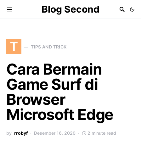
Blog Second
T
TIPS AND TRICK
Cara Bermain
Game Surf di
Browser
Microsoft Edge
by
rrobyf
Desember 16, 2020
2 minute read