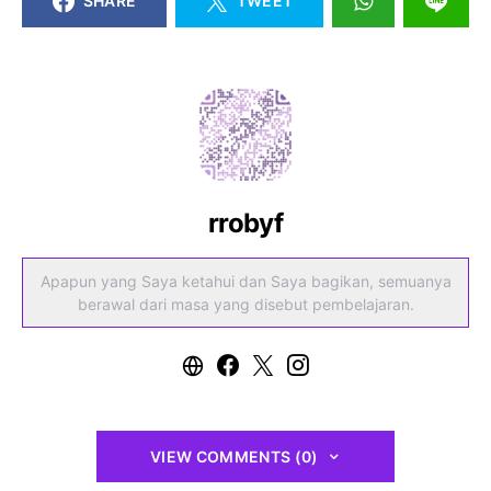
SHARE
TWEET
rrobyf
Apapun yang Saya ketahui dan Saya bagikan, semuanya
berawal dari masa yang disebut pembelajaran.
VIEW COMMENTS (0)