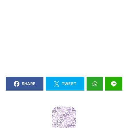
SHARE
TWEET