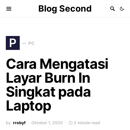
Blog Second
P
PC
Cara Mengatasi
Layar Burn In
Singkat pada
Laptop
by
rrobyf
Oktober 1, 2020
2 minute read