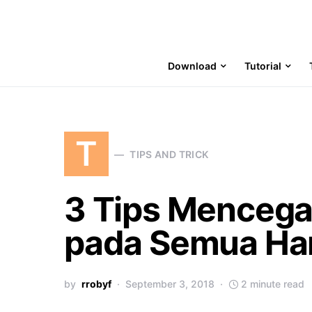
Download
Tutorial
T
TIPS AND TRICK
3 Tips Mencegah
pada Semua H
by
rrobyf
September 3, 2018
2 minute read