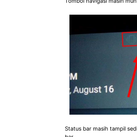
Tombol navigasi masih munc
Status bar masih tampil se
bar.