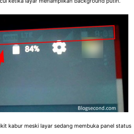
ul ketika layar menampilkan background putih.
dikit kabur meski layar sedang membuka panel status