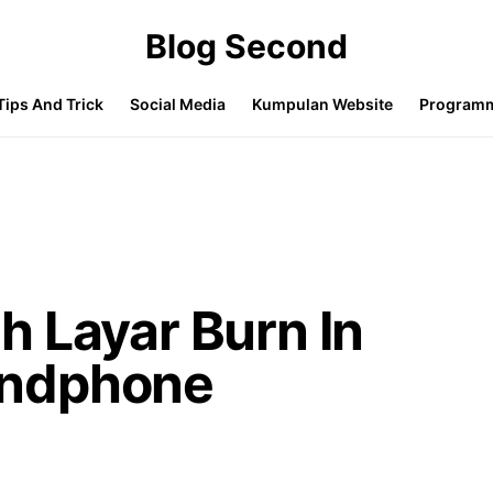
Blog Second
Tips And Trick
Social Media
Kumpulan Website
Program
 Layar Burn In
andphone