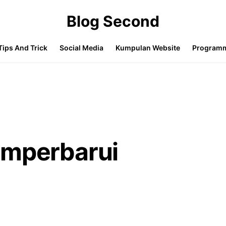
Blog Second
Tips And Trick
Social Media
Kumpulan Website
Program
emperbarui