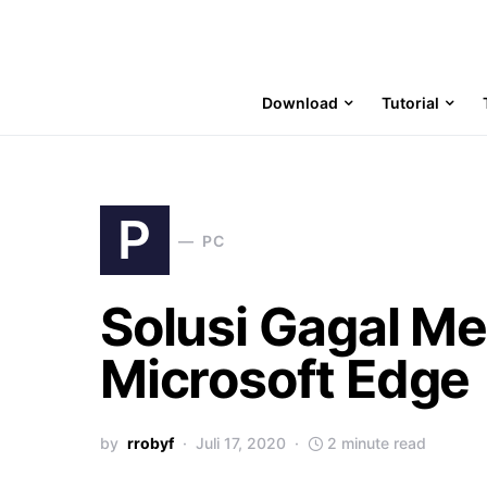
Download
Tutorial
P
PC
Solusi Gagal M
Microsoft Edge
by
rrobyf
Juli 17, 2020
2 minute read