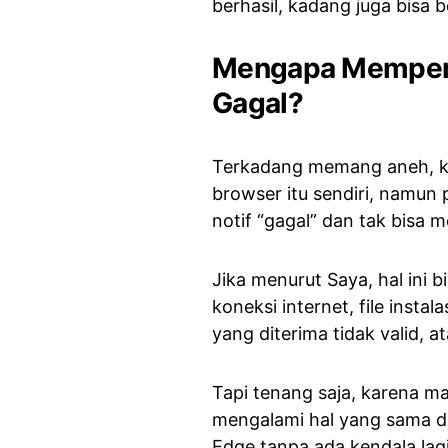
berhasil, kadang juga bisa 
Mengapa Memperba
Gagal?
Terkadang memang aneh, ka
browser itu sendiri, namu
notif “gagal” dan tak bisa m
Jika menurut Saya, hal ini 
koneksi internet, file inst
yang diterima tidak valid, a
Tapi tenang saja, karena ma
mengalami hal yang sama d
Edge tanpa ada kendala lagi