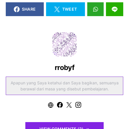
SHARE
TWEET
rrobyf
Apapun yang Saya ketahui dan Saya bagikan, semuanya
berawal dari masa yang disebut pembelajaran.
VIEW COMMENTS (2)