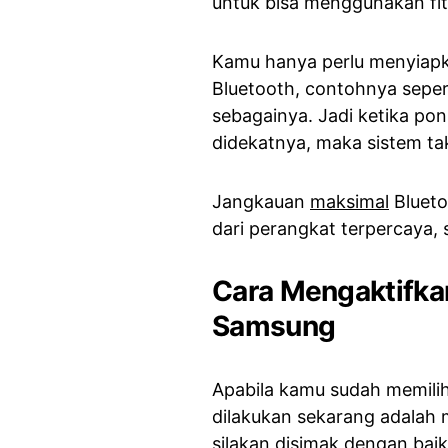
untuk bisa menggunakan fit
Kamu hanya perlu menyiap
Bluetooth, contohnya seper
sebagainya. Jadi ketika po
didekatnya, maka sistem ta
Jangkauan
maksimal
Blueto
dari perangkat terpercaya,
Cara Mengaktifkan
Samsung
Apabila kamu sudah memilih 
dilakukan sekarang adalah m
silakan disimak dengan baik