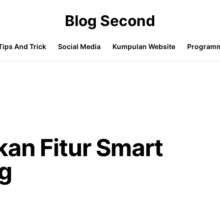
Blog Second
Tips And Trick
Social Media
Kumpulan Website
Program
an Fitur Smart
g