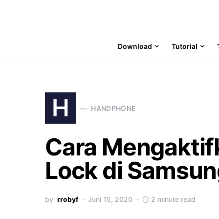
Download
Tutorial
H
HANDPHONE
Cara Mengaktifk
Lock di Samsun
by
rrobyf
Juni 15, 2020
2 minute read