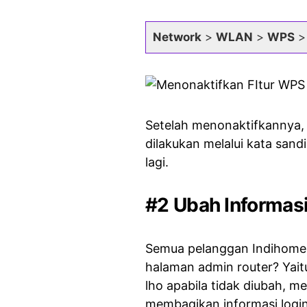
Network
>
WLAN
>
WPS
Setelah menonaktifkannya, 
dilakukan melalui kata sand
lagi.
#2 Ubah Informas
Semua pelanggan Indihome p
halaman admin router? Yai
lho apabila tidak diubah, m
membagikan informasi logi