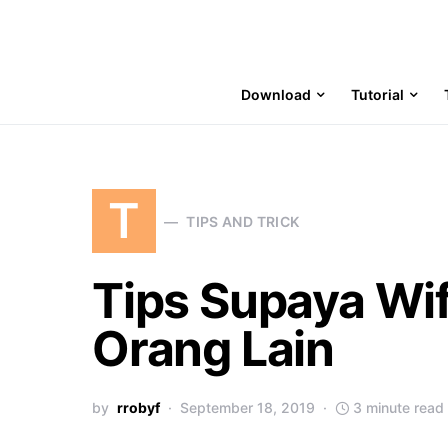
Download
Tutorial
T
TIPS AND TRICK
Tips Supaya Wif
Orang Lain
by
rrobyf
September 18, 2019
3 minute read