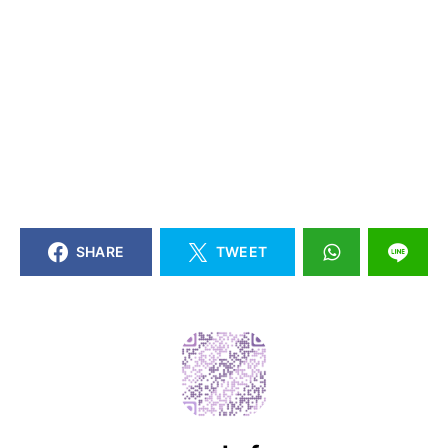
SHARE
TWEET