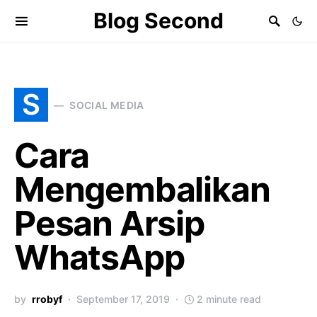
Blog Second
S
SOCIAL MEDIA
Cara
Mengembalikan
Pesan Arsip
WhatsApp
by
rrobyf
September 17, 2019
2 minute read