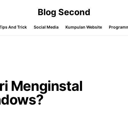
Blog Second
Tips And Trick
Social Media
Kumpulan Website
Program
ri Menginstal
ndows?