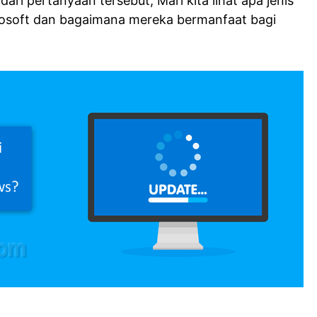
ri pertanyaan tersebut, Mari kita lihat apa jenis
rosoft dan bagaimana mereka bermanfaat bagi