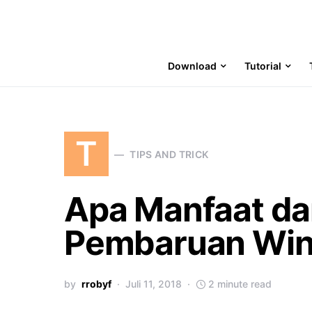
Download
Tutorial
T
TIPS AND TRICK
Apa Manfaat da
Pembaruan Wi
by
rrobyf
Juli 11, 2018
2 minute read