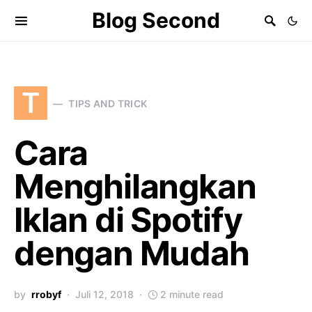
Blog Second
T
TIPS AND TRICK
Cara
Menghilangkan
Iklan di Spotify
dengan Mudah
by
rrobyf
Juli 12, 2018
2 minute read