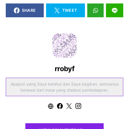
SHARE
TWEET
rrobyf
Apapun yang Saya ketahui dan Saya bagikan, semuanya
berawal dari masa yang disebut pembelajaran.