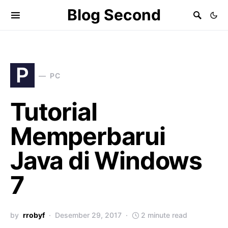
Blog Second
P
PC
Tutorial
Memperbarui
Java di Windows
7
by
rrobyf
Desember 29, 2017
2 minute read