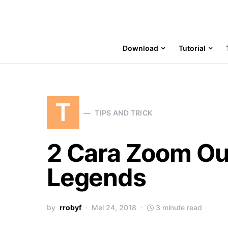
Download
Tutorial
T
TIPS AND TRICK
2 Cara Zoom Ou
Legends
by
rrobyf
Mei 24, 2018
3 minute read