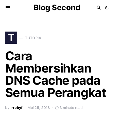
Blog Second
T
TUTORIAL
Cara
Membersihkan
DNS Cache pada
Semua Perangkat
by
rrobyf
Mei 25, 2018
3 minute read