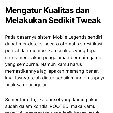
Mengatur Kualitas dan
Melakukan Sedikit Tweak
Pada dasarnya sistem Mobile Legends sendiri
dapat mendeteksi secara otomatis spesifikasi
ponsel dan memberikan kualitas yang tepat
untuk merasakan pengalaman bermain game
yang sempurna. Namun kamu harus
memastikannya lagi apakah memang benar,
kualitasnya telah diatur sebaik mungkin supaya
tidak sampai ngelag.
Sementara itu, jika ponsel yang kamu pakai
sudah dalam kondisi ROOTED, maka kamu