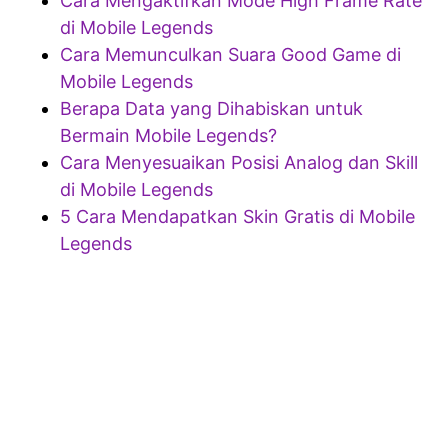
Cara Mengaktifkan Mode High Frame Rate
di Mobile Legends
Cara Memunculkan Suara Good Game di
Mobile Legends
Berapa Data yang Dihabiskan untuk
Bermain Mobile Legends?
Cara Menyesuaikan Posisi Analog dan Skill
di Mobile Legends
5 Cara Mendapatkan Skin Gratis di Mobile
Legends