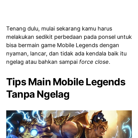
Tenang dulu, mulai sekarang kamu harus
melakukan sedikit perbedaan pada ponsel untuk
bisa bermain game Mobile Legends dengan
nyaman, lancar, dan tidak ada kendala baik itu
ngelag atau bahkan sampai
force close
.
Tips Main Mobile Legends
Tanpa Ngelag