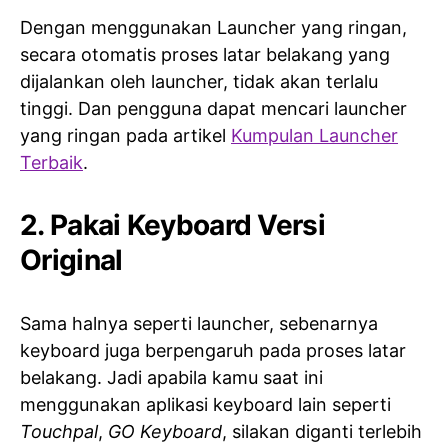
Dengan menggunakan Launcher yang ringan,
secara otomatis proses latar belakang yang
dijalankan oleh launcher, tidak akan terlalu
tinggi. Dan pengguna dapat mencari launcher
yang ringan pada artikel
Kumpulan Launcher
Terbaik
.
2. Pakai Keyboard Versi
Original
Sama halnya seperti launcher, sebenarnya
keyboard juga berpengaruh pada proses latar
belakang. Jadi apabila kamu saat ini
menggunakan aplikasi keyboard lain seperti
Touchpal
,
GO Keyboard
, silakan diganti terlebih