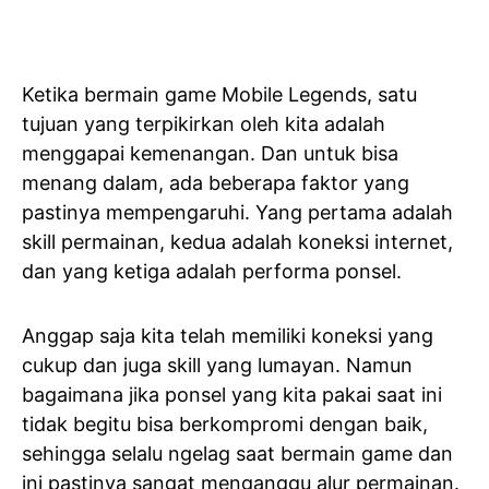
Ketika bermain game Mobile Legends, satu
tujuan yang terpikirkan oleh kita adalah
menggapai kemenangan. Dan untuk bisa
menang dalam, ada beberapa faktor yang
pastinya mempengaruhi. Yang pertama adalah
skill permainan, kedua adalah koneksi internet,
dan yang ketiga adalah performa ponsel.
Anggap saja kita telah memiliki koneksi yang
cukup dan juga skill yang lumayan. Namun
bagaimana jika ponsel yang kita pakai saat ini
tidak begitu bisa berkompromi dengan baik,
sehingga selalu ngelag saat bermain game dan
ini pastinya sangat menganggu alur permainan.