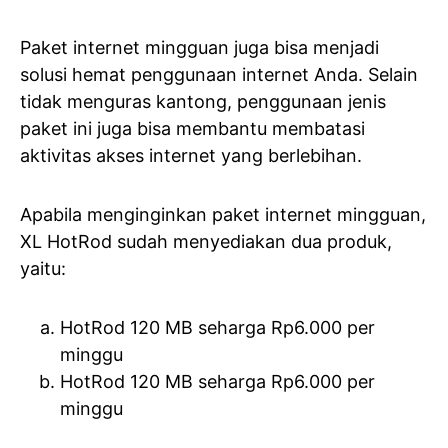
Paket internet mingguan juga bisa menjadi
solusi hemat penggunaan internet Anda. Selain
tidak menguras kantong, penggunaan jenis
paket ini juga bisa membantu membatasi
aktivitas akses internet yang berlebihan.
Apabila menginginkan paket internet mingguan,
XL HotRod sudah menyediakan dua produk,
yaitu:
HotRod 120 MB seharga Rp6.000 per
minggu
HotRod 120 MB seharga Rp6.000 per
minggu