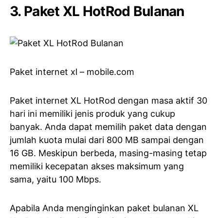
3. Paket XL HotRod Bulanan
Paket internet xl – mobile.com
Paket internet XL HotRod dengan masa aktif 30
hari ini memiliki jenis produk yang cukup
banyak. Anda dapat memilih paket data dengan
jumlah kuota mulai dari 800 MB sampai dengan
16 GB. Meskipun berbeda, masing-masing tetap
memiliki kecepatan akses maksimum yang
sama, yaitu 100 Mbps.
Apabila Anda menginginkan paket bulanan XL