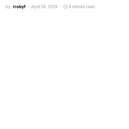
by
rrobyf
April 18, 2018
4 minute read