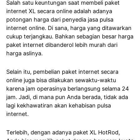
Salah satu keuntungan saat membeli paket
internet XL secara online adalah adanya
potongan harga dari penyedia jasa pulsa
internet online. Di sana, harga yang ditawarkan
cukup terjangkau. Bahkan sebagian besar harga
paket internet dibanderol lebih murah dari
harga aslinya.
Selain itu, pembelian paket internet secara
online juga bisa dilakukan sewaktu-waktu
karena jam operasinya berlangsung selama 24
jam. Jadi, di mana pun Anda berada, tidak ada
lagi kekhawatiran akan kehabisan pulsa
internet.
Terlebih, dengan adanya paket XL HotRod,