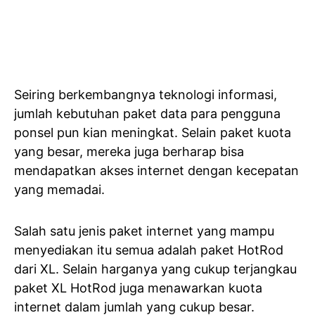
Seiring berkembangnya teknologi informasi,
jumlah kebutuhan paket data para pengguna
ponsel pun kian meningkat. Selain paket kuota
yang besar, mereka juga berharap bisa
mendapatkan akses internet dengan kecepatan
yang memadai.
Salah satu jenis paket internet yang mampu
menyediakan itu semua adalah paket HotRod
dari XL. Selain harganya yang cukup terjangkau
paket XL HotRod juga menawarkan kuota
internet dalam jumlah yang cukup besar.