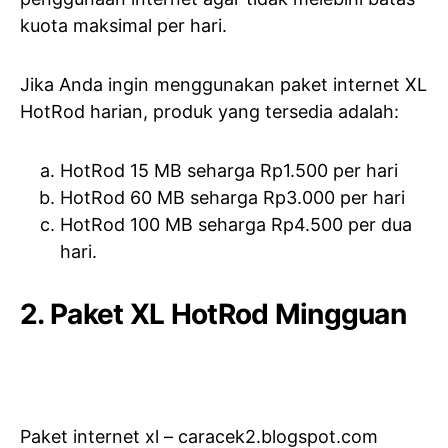
kuota maksimal per hari.
Jika Anda ingin menggunakan paket internet XL
HotRod harian, produk yang tersedia adalah:
HotRod 15 MB seharga Rp1.500 per hari
HotRod 60 MB seharga Rp3.000 per hari
HotRod 100 MB seharga Rp4.500 per dua
hari.
2. Paket XL HotRod Mingguan
Paket internet xl – caracek2.blogspot.com