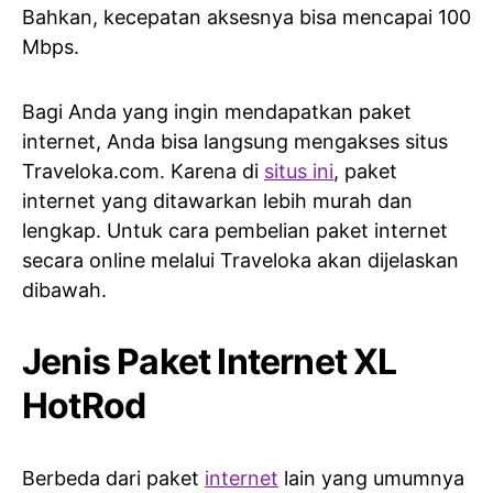
Bahkan, kecepatan aksesnya bisa mencapai 100
Mbps.
Bagi Anda yang ingin mendapatkan paket
internet, Anda bisa langsung mengakses situs
Traveloka.com. Karena di
situs ini
, paket
internet yang ditawarkan lebih murah dan
lengkap. Untuk cara pembelian paket internet
secara online melalui Traveloka akan dijelaskan
dibawah.
Jenis Paket Internet XL
HotRod
Berbeda dari paket
internet
lain yang umumnya