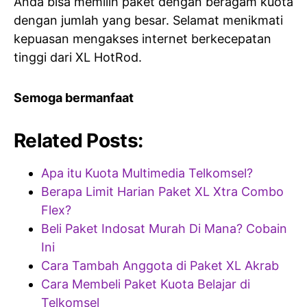
Anda bisa memilih paket dengan beragam kuota
dengan jumlah yang besar. Selamat menikmati
kepuasan mengakses internet berkecepatan
tinggi dari XL HotRod.
Semoga bermanfaat
Related Posts:
Apa itu Kuota Multimedia Telkomsel?
Berapa Limit Harian Paket XL Xtra Combo
Flex?
Beli Paket Indosat Murah Di Mana? Cobain
Ini
Cara Tambah Anggota di Paket XL Akrab
Cara Membeli Paket Kuota Belajar di
Telkomsel