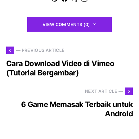
VIEW COMMENTS (0)
— PREVIOUS ARTICLE
Cara Download Video di Vimeo
(Tutorial Bergambar)
NEXT ARTICLE —
6 Game Memasak Terbaik untuk
Android