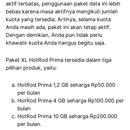
aktif terbatas, penggunaan paket data ini lebih
bebas karena masa aktifnya mengikuti jumlah
kuota yang tersedia. Artinya, selama kuota
Anda masih ada, paket ini akan tetap aktif.
Dengan demikian, Anda pun tidak perlu
khawatir kuota Anda hangus begitu saja.
Paket XL HotRod Prima tersedia dalam tiga
pilihan produk, yaitu:
HotRod Prima 1,2 GB seharga Rp50.000
per bulan
HotRod Prima 4 GB seharga Rp100.000 per
bulan
HotRod Prima 10 GB seharga Rp200.000
per bulan.