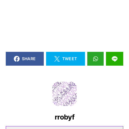
SHARE
TWEET
rrobyf