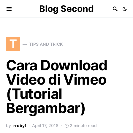
Blog Second
T
TIPS AND TRICK
Cara Download
Video di Vimeo
(Tutorial
Bergambar)
by
rrobyf
April 17, 2018
2 minute read