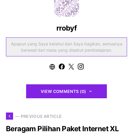
rrobyf
Apapun yang Saya ketahui dan Saya bagikan, semuanya
berawal dari masa yang disebut pembelajaran.
VIEW COMMENTS (0)
— PREVIOUS ARTICLE
Beragam Pilihan Paket Internet XL