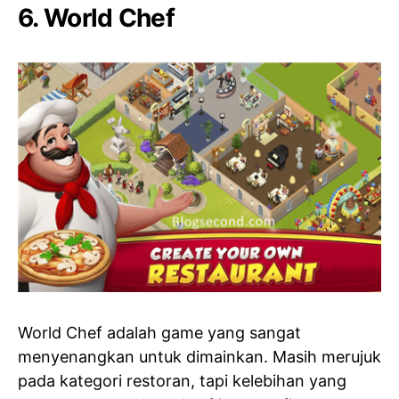
6.
World Chef
World Chef adalah game yang sangat
menyenangkan untuk dimainkan. Masih merujuk
pada kategori restoran, tapi kelebihan yang