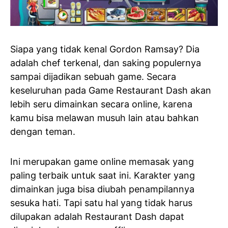
Siapa yang tidak kenal Gordon Ramsay? Dia
adalah chef terkenal, dan saking populernya
sampai dijadikan sebuah game. Secara
keseluruhan pada Game Restaurant Dash akan
lebih seru dimainkan secara online, karena
kamu bisa melawan musuh lain atau bahkan
dengan teman.
Ini merupakan game online memasak yang
paling terbaik untuk saat ini. Karakter yang
dimainkan juga bisa diubah penampilannya
sesuka hati. Tapi satu hal yang tidak harus
dilupakan adalah Restaurant Dash dapat