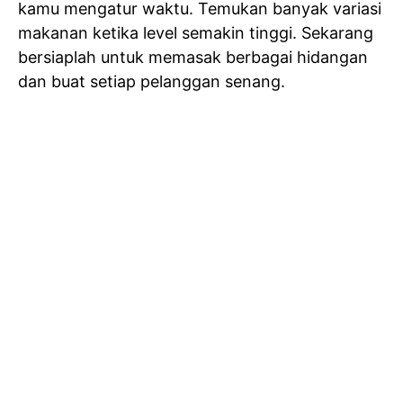
kamu mengatur waktu. Temukan banyak variasi
makanan ketika level semakin tinggi. Sekarang
bersiaplah untuk memasak berbagai hidangan
dan buat setiap pelanggan senang.