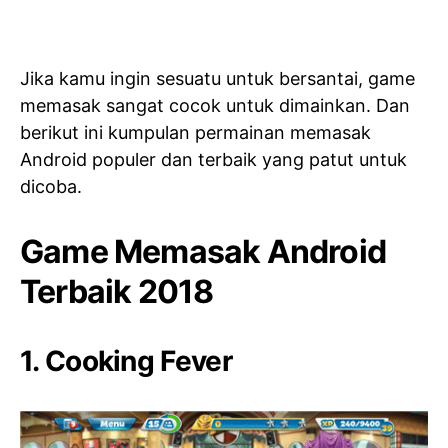
Jika kamu ingin sesuatu untuk bersantai, game
memasak sangat cocok untuk dimainkan. Dan
berikut ini kumpulan permainan memasak
Android populer dan terbaik yang patut untuk
dicoba.
Game Memasak Android
Terbaik 2018
1.
Cooking Fever