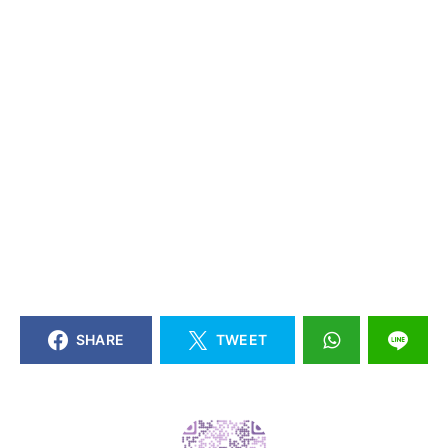
SHARE
TWEET