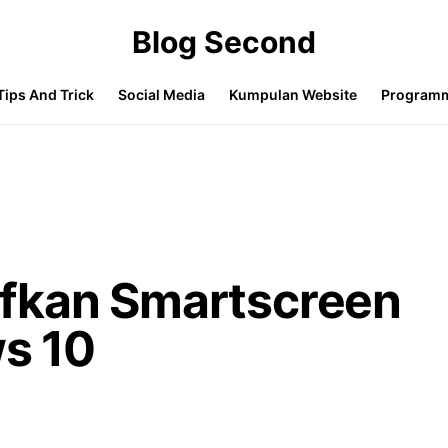
Blog Second
Tips And Trick
Social Media
Kumpulan Website
Program
fkan Smartscreen
ws 10