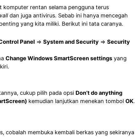
at komputer rentan selama pengguna terus
wall
dan juga antivirus. Sebab ini hanya mencegah
nting yang kita miliki. Berikut ini tata caranya.
Control Panel
=>
System and Security
=>
Security
ma
Change Windows SmartScreen settings
yang
iri.
annya, cukup pilih pada opsi
Don’t do anything
artScreen)
kemudian lanjutkan menekan tombol
OK
.
as, cobalah membuka kembali berkas yang sekiranya