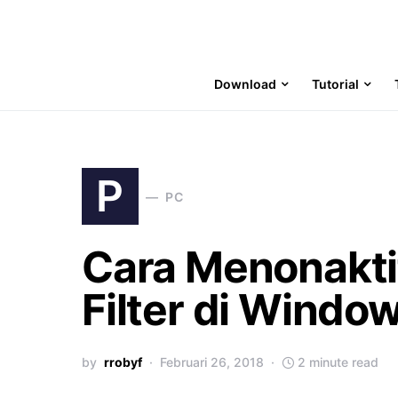
Download
Tutorial
P
PC
Cara Menonakti
Filter di Windo
by
rrobyf
Februari 26, 2018
2 minute read