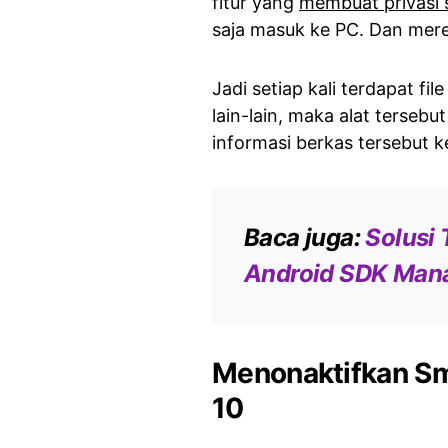
fitur yang
membuat privasi s
saja masuk ke PC. Dan mer
Jadi setiap kali terdapat fi
lain-lain, maka alat terse
informasi berkas tersebut 
Baca juga:
Solusi
Android SDK Man
Menonaktifkan Sm
10