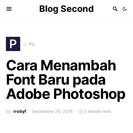
Blog Second
P
PC
Cara Menambah
Font Baru pada
Adobe Photoshop
by
rrobyf
September 26, 2016
2 minute read