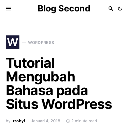
Blog Second
W
WORDPRESS
Tutorial
Mengubah
Bahasa pada
Situs WordPress
by
rrobyf
Januari 4, 2018
2 minute read