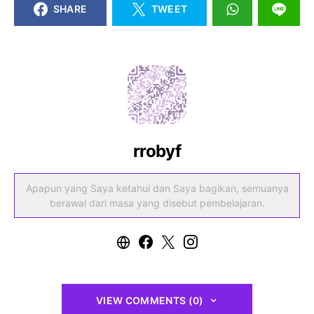
SHARE
TWEET
rrobyf
Apapun yang Saya ketahui dan Saya bagikan, semuanya
berawal dari masa yang disebut pembelajaran.
VIEW COMMENTS (0)