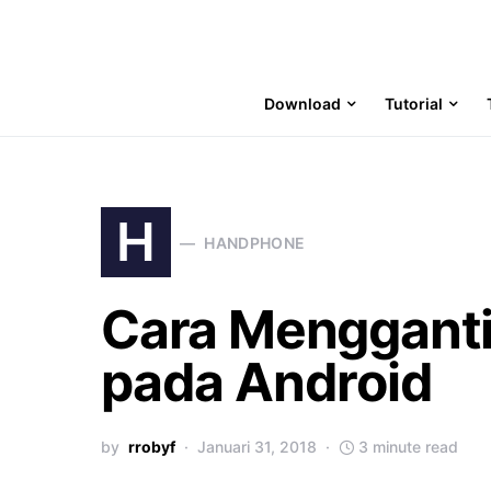
Download
Tutorial
H
HANDPHONE
Cara Mengganti
pada Android
by
rrobyf
Januari 31, 2018
3 minute read