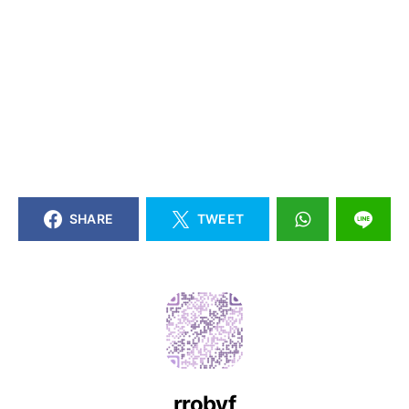
SHARE
TWEET
rrobyf