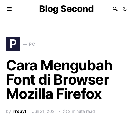
Blog Second
P
PC
Cara Mengubah
Font di Browser
Mozilla Firefox
by
rrobyf
Juli 21, 2021
2 minute read