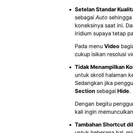
Setelan Standar Kualit
sebagai
Auto
sehingga 
koneksinya saat ini. 
Iridium supaya tetap p
Pada menu
Video
bagi
cukup isikan resolusi v
Tidak Menampilkan Ko
untuk skroll halaman 
Sedangkan jika pengguna
Section
sebagai
Hide
.
Dengan begitu penggu
kali ingin memunculka
Tambahan Shortcut di
untuk beberapa hal, m