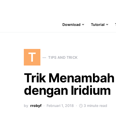
Download
Tutorial
T
TIPS AND TRICK
Trik Menambah 
dengan Iridium
by
rrobyf
Februari 1, 2018
3 minute read