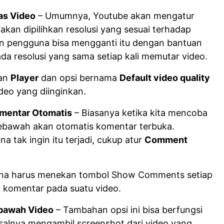
as Video
– Umumnya, Youtube akan mengatur
akan dipilihkan resolusi yang sesuai terhadap
Dan pengguna bisa mengganti itu dengan bantuan
ada resolusi yang sama setiap kali memutar video.
an
Player
dan opsi bernama
Default video quality
ideo yang diinginkan.
mentar Otomatis
– Biasanya ketika kita mencoba
kebawah akan otomatis komentar terbuka.
 tak ingin itu terjadi, cukup atur
Comment
na harus menekan tombol Show Comments setiap
n komentar pada suatu video.
bawah Video
– Tambahan opsi ini bisa berfungsi
isalnya mengambil screenshot dari video yang