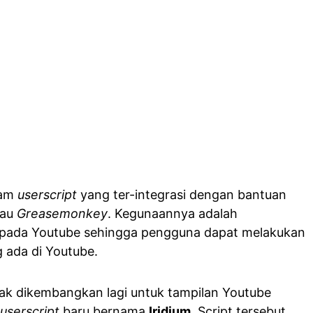
cam
userscript
yang ter-integrasi dengan bantuan
tau
Greasemonkey
. Kegunaannya adalah
 pada Youtube sehingga pengguna dapat melakukan
ng ada di Youtube.
dak dikembangkan lagi untuk tampilan Youtube
userscript
baru bernama
Iridium
. Script tersebut