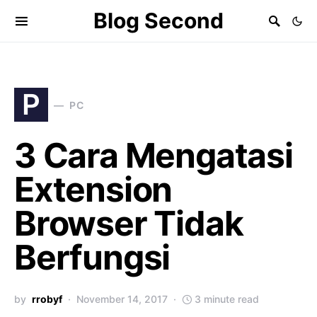
Blog Second
P
PC
3 Cara Mengatasi
Extension
Browser Tidak
Berfungsi
by
rrobyf
November 14, 2017
3 minute read