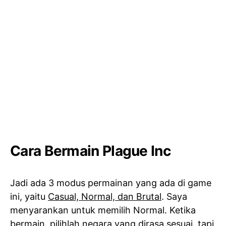
Cara Bermain Plague Inc
Jadi ada 3 modus permainan yang ada di game
ini, yaitu
Casual, Normal, dan Brutal
. Saya
menyarankan untuk memilih Normal. Ketika
bermain, pilihlah negara yang dirasa sesuai, tapi