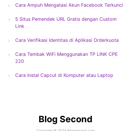
Cara Ampuh Mengatasi Akun Facebook Terkunci
5 Situs Pemendek URL Gratis dengan Custom
Link
Cara Verifikasi Identitas di Aplikasi Orderkuota
Cara Tembak WiFi Menggunakan TP LINK CPE
220
Cara Instal Capcut di Komputer atau Laptop
Blog Second
Copyright © 2024 Blogsecond.com