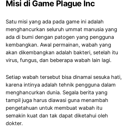
Misi di Game Plague Inc
Satu misi yang ada pada game ini adalah
menghancurkan seluruh ummat manusia yang
ada di bumi dengan patogen yang pengguna
kembangkan. Awal permainan, wabah yang
akan dikembangkan adalah bakteri, setelah itu
virus, fungus, dan beberapa wabah lain lagi.
Setiap wabah tersebut bisa dinamai sesuka hati,
karena intinya adalah tehnik pengguna dalam
menghancurkan dunia. Segala berita yang
tampil juga harus diawasi guna menambah
pengetahuan untuk membuat wabah itu
semakin kuat dan tak dapat diketahui oleh
dokter.