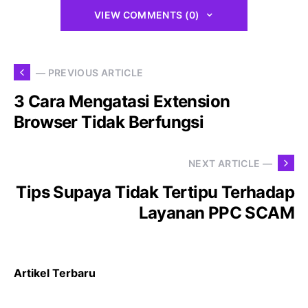
VIEW COMMENTS (0)
— PREVIOUS ARTICLE
3 Cara Mengatasi Extension
Browser Tidak Berfungsi
NEXT ARTICLE —
Tips Supaya Tidak Tertipu Terhadap
Layanan PPC SCAM
Artikel Terbaru