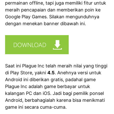
permainan offline, tapi juga memiliki fitur untuk
meraih pencapaian dan memberikan poin ke
Google Play Games. Silakan mengunduhnya
dengan menekan banner dibawah ini.
Saat ini Plague Inc telah meraih nilai yang tinggi
di Play Store, yakni
4.5
. Anehnya versi untuk
Android ini diberikan gratis, padahal game
Plague Inc adalah game berbayar untuk
kalangan PC dan iOS. Jadi bagi pemilik ponsel
Android, berbahagialah karena bisa menikmati
game ini secara cuma-cuma.