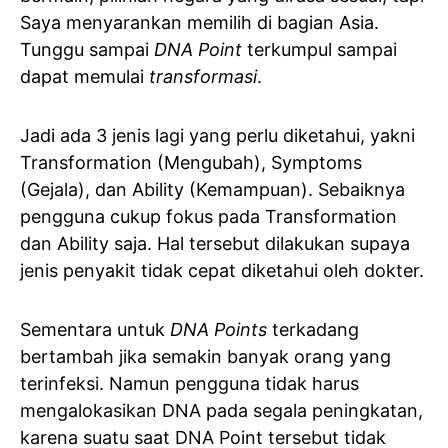
Saya menyarankan memilih di bagian Asia.
Tunggu sampai
DNA Point
terkumpul sampai
dapat memulai
transformasi
.
Jadi ada 3 jenis lagi yang perlu diketahui, yakni
Transformation (Mengubah), Symptoms
(Gejala), dan Ability (Kemampuan). Sebaiknya
pengguna cukup fokus pada Transformation
dan Ability saja. Hal tersebut dilakukan supaya
jenis penyakit tidak cepat diketahui oleh dokter.
Sementara untuk
DNA Points
terkadang
bertambah jika semakin banyak orang yang
terinfeksi. Namun pengguna tidak harus
mengalokasikan DNA pada segala peningkatan,
karena suatu saat DNA Point tersebut tidak