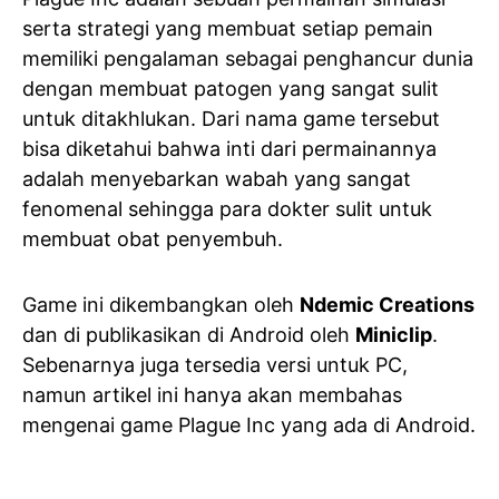
serta strategi yang membuat setiap pemain
memiliki pengalaman sebagai penghancur dunia
dengan membuat patogen yang sangat sulit
untuk ditakhlukan. Dari nama game tersebut
bisa diketahui bahwa inti dari permainannya
adalah menyebarkan wabah yang sangat
fenomenal sehingga para dokter sulit untuk
membuat obat penyembuh.
Game ini dikembangkan oleh
Ndemic Creations
dan di publikasikan di Android oleh
Miniclip
.
Sebenarnya juga tersedia versi untuk PC,
namun artikel ini hanya akan membahas
mengenai game Plague Inc yang ada di Android.