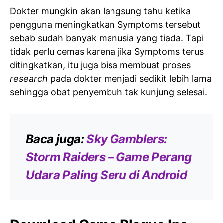
Dokter mungkin akan langsung tahu ketika
pengguna meningkatkan Symptoms tersebut
sebab sudah banyak manusia yang tiada. Tapi
tidak perlu cemas karena jika Symptoms terus
ditingkatkan, itu juga bisa membuat proses
research
pada dokter menjadi sedikit lebih lama
sehingga obat penyembuh tak kunjung selesai.
Baca juga:
Sky Gamblers:
Storm Raiders – Game Perang
Udara Paling Seru di Android