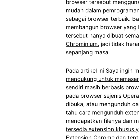
browser tersebut mengguna
mudah dalam pemrogramann
sebagai browser terbaik. B
membangun browser yang ha
tersebut hanya dibuat se
Chrominium
, jadi tidak he
sepanjang masa.
Pada artikel ini Saya ingi
mendukung untuk memasang
sendiri masih berbasis brow
pada browser sejenis Opera
dibuka, atau mengunduh dar
tahu cara mengunduh exten
mendapatkan filenya dan m
tersedia extension khusus
Extension Chrome
dan tent