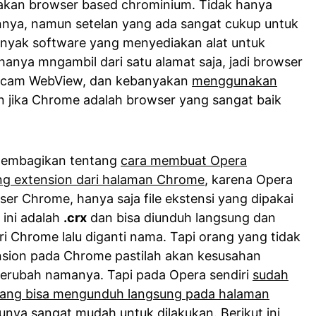
kan browser based chrominium. Tidak hanya
ya, namun setelan yang ada sangat cukup untuk
anyak software yang menyediakan alat untuk
nya mngambil dari satu alamat saja, jadi browser
macam WebView, dan kebanyakan
menggunakan
ran jika Chrome adalah browser yang sangat baik
n membagikan tentang
cara membuat Opera
 extension dari halaman Chrome
, karena Opera
ser Chrome, hanya saja file ekstensi yang dipakai
 ini adalah
.crx
dan bisa diunduh langsung dan
i Chrome lalu diganti nama. Tapi orang yang tidak
sion pada Chrome pastilah akan kesusahan
erubah namanya. Tapi pada Opera sendiri
sudah
 yang bisa mengunduh langsung pada halaman
unya sangat mudah untuk dilakukan. Berikut ini