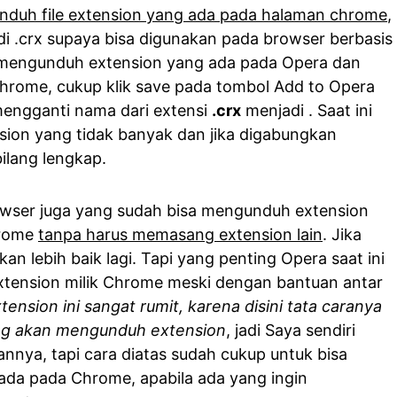
duh file extension yang ada pada halaman chrome
,
i .crx supaya bisa digunakan pada browser berbasis
n mengunduh extension yang ada pada Opera dan
rome, cukup klik save pada tombol Add to Opera
engganti nama dari extensi
.crx
menjadi
. Saat ini
sion yang tidak banyak dan jika digabungkan
ilang lengkap.
owser juga yang sudah bisa mengunduh extension
hrome
tanpa harus memasang extension lain
. Jika
an lebih baik lagi. Tapi yang penting Opera saat ini
tension milik Chrome meski dengan bantuan antar
xtension ini sangat rumit, karena disini tata caranya
g akan mengunduh extension
, jadi Saya sendiri
annya, tapi cara diatas sudah cukup untuk bisa
da pada Chrome, apabila ada yang ingin