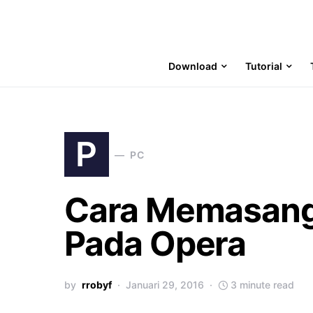
Download
Tutorial
P
PC
Cara Memasang
Pada Opera
by
rrobyf
Januari 29, 2016
3 minute read