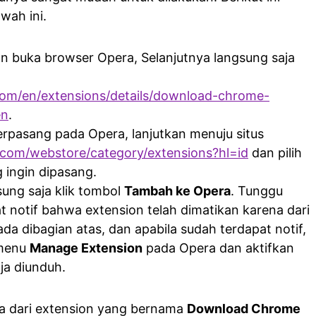
wah ini.
n buka browser Opera, Selanjutnya langsung saja
com/en/extensions/details/download-chrome-
en
.
erpasang pada Opera, lanjutkan menuju situs
.com/webstore/category/extensions?hl=id
dan pilih
 ingin dipasang.
gsung saja klik tombol
Tambah ke Opera
. Tunggu
t notif bahwa extension telah dimatikan karena dari
da dibagian atas, dan apabila sudah terdapat notif,
 menu
Manage Extension
pada Opera dan aktifkan
ja diunduh.
ya dari extension yang bernama
Download Chrome