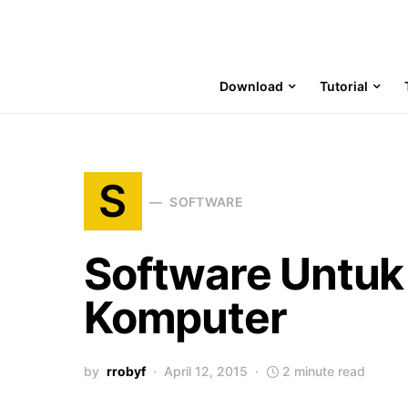
Download
Tutorial
S
SOFTWARE
Software Untuk
Komputer
by
rrobyf
April 12, 2015
2 minute read