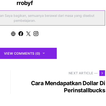
rrobyf
an Saya bagikan, semuanya berawal dari masa yang disebut
pembelajaran.
VIEW COMMENTS (0)
NEXT ARTICLE —
Cara Mendapatkan Dollar Di
Perinstallbucks