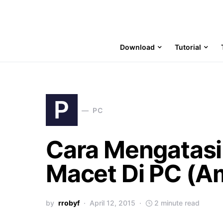
Download
Tutorial
P
PC
Cara Mengatasi 
Macet Di PC (A
by
rrobyf
April 12, 2015
2 minute read