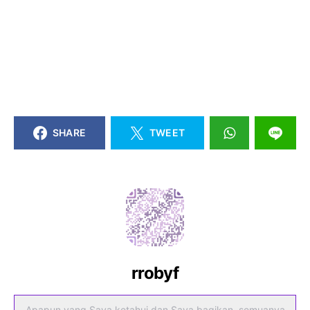
SHARE
TWEET
rrobyf
Apapun yang Saya ketahui dan Saya bagikan, semuanya