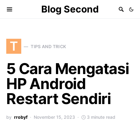
Blog Second
T
TIPS AND TRICK
5 Cara Mengatasi
HP Android
Restart Sendiri
by
rrobyf
November 15, 2023
3 minute read