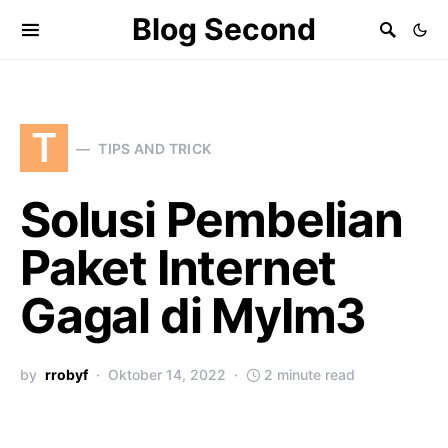
Blog Second
T
TIPS AND TRICK
Solusi Pembelian
Paket Internet
Gagal di MyIm3
by
rrobyf
Oktober 14, 2022
2 minute read