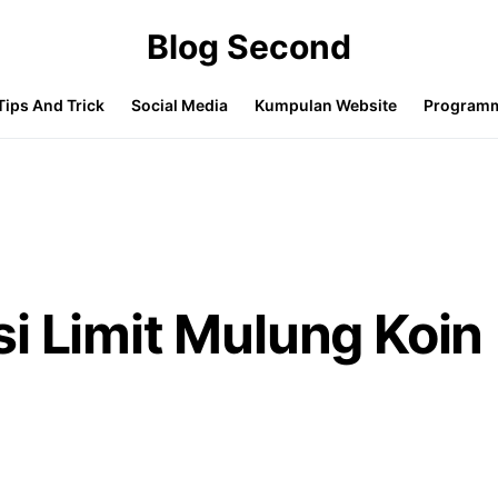
Blog Second
Tips And Trick
Social Media
Kumpulan Website
Program
i Limit Mulung Koin