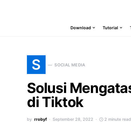
Download
Tutorial
S
SOCIAL MEDIA
Solusi Mengatas
di Tiktok
by
rrobyf
September 28, 2022
2 minute read