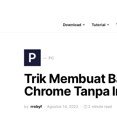
Download
Tutorial
P
PC
Trik Membuat B
Chrome Tanpa I
by
rrobyf
Agustus 14, 2022
2 minute read