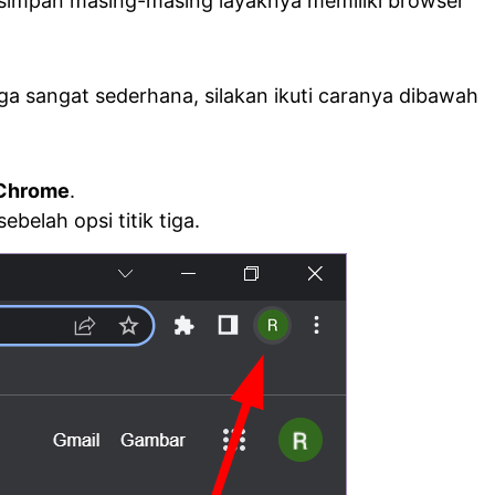
isimpan masing-masing layaknya memiliki browser
uga sangat sederhana, silakan ikuti caranya dibawah
Chrome
.
sebelah opsi titik tiga.