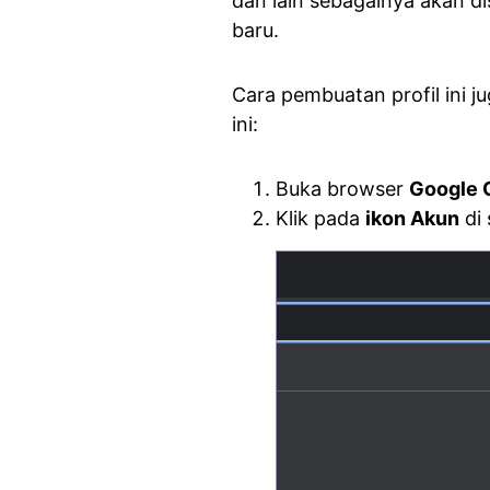
dan lain sebagainya akan d
baru.
Cara pembuatan profil ini j
ini:
Buka browser
Google 
Klik pada
ikon Akun
di 