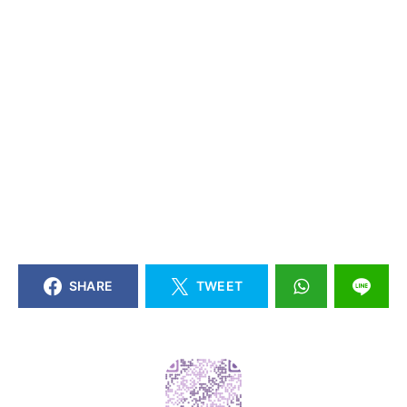
SHARE
TWEET