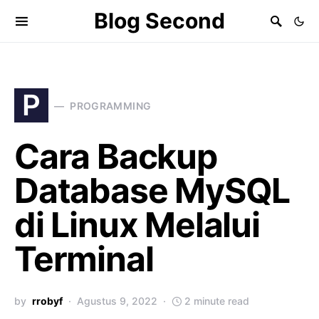
Blog Second
P
PROGRAMMING
Cara Backup
Database MySQL
di Linux Melalui
Terminal
by
rrobyf
Agustus 9, 2022
2 minute read