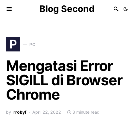
Blog Second
P
PC
Mengatasi Error
SIGILL di Browser
Chrome
by
rrobyf
April 22, 2022
3 minute read