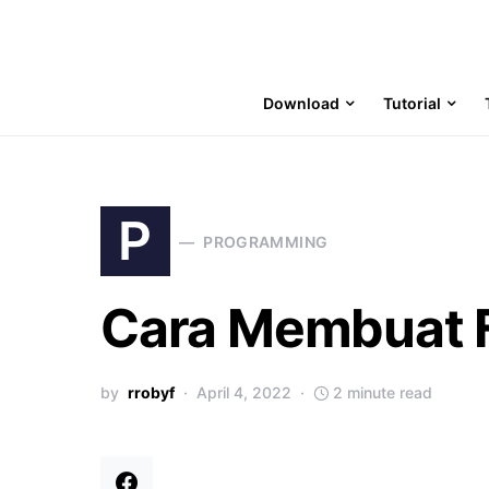
Download
Tutorial
P
PROGRAMMING
Cara Membuat Fi
by
rrobyf
April 4, 2022
2 minute read