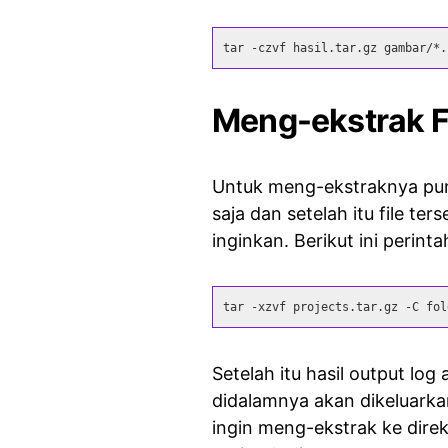
tar -czvf hasil.tar.gz gambar/*.
Meng-ekstrak F
Untuk meng-ekstraknya pun
saja dan setelah itu file te
inginkan. Berikut ini perint
tar -xzvf projects.tar.gz -C fol
Setelah itu hasil output log
didalamnya akan dikeluarka
ingin meng-ekstrak ke direkt