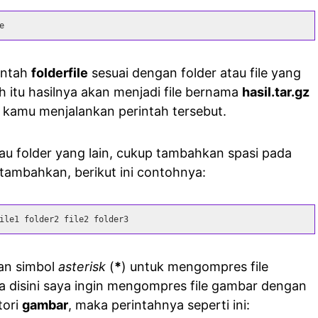
e
intah
folderfile
sesuai dengan folder atau file yang
h itu hasilnya akan menjadi file bernama
hasil.tar.gz
 kamu menjalankan perintah tersebut.
u folder yang lain, cukup tambahkan spasi pada
ditambahkan, berikut ini contohnya:
ile1 folder2 file2 folder3
an simbol
asterisk
(
*
) untuk mengompres file
a disini saya ingin mengompres file gambar dengan
tori
gambar
, maka perintahnya seperti ini: