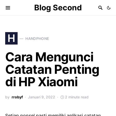
Blog Second
H
HANDPHONE
Cara Mengunci
Catatan Penting
di HP Xiaomi
by
rrobyf
Januari 9, 2022
2 minute read
Setiap ponsel pasti memiliki aplikasi catatan